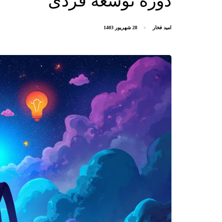
دوره توسعه فردی
امید فخار
28 شهریور 1403