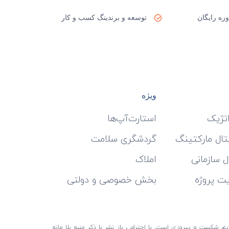
ره رایگان
توسعه و برندینگ کسب و کار
ویژه
اتژیک
استارت‌آپ‌ها
تال مارکتینگ
گردشگری سلامت
 سازمانی
املاک
یت پروژه
بخش خصوصی و دولتی
، شکست و پیروزی است. با احترام ، باز نشر با ذکر منبع بلا مانع